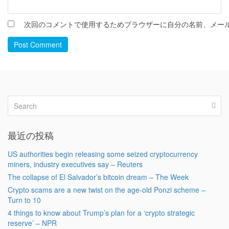
次回のコメントで使用するためブラウザーに自分の名前、メー
Post Comment
最近の投稿
US authorities begin releasing some seized cryptocurrency
miners, industry executives say – Reuters
The collapse of El Salvador’s bitcoin dream – The Week
Crypto scams are a new twist on the age-old Ponzi scheme –
Turn to 10
4 things to know about Trump’s plan for a ‘crypto strategic
reserve’ – NPR