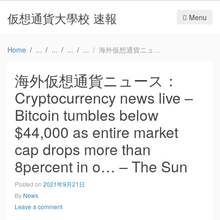
仮想通貨大學校 速報
Menu
Home
海外仮想通貨ニュース：Cryptocurrency news live – Bitcoin tumbles below $44,000 as entire market cap drops more than 8percent in o… – The Sun
海外仮想通貨ニュース：
Cryptocurrency news live –
Bitcoin tumbles below
$44,000 as entire market
cap drops more than
8percent in o… – The Sun
Posted on
2021年9月21日
By
News
Leave a comment