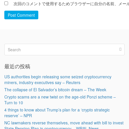
次回のコメントで使用するためブラウザーに自分の名前、メー
Post Comment
最近の投稿
US authorities begin releasing some seized cryptocurrency
miners, industry executives say – Reuters
The collapse of El Salvador’s bitcoin dream – The Week
Crypto scams are a new twist on the age-old Ponzi scheme –
Turn to 10
4 things to know about Trump’s plan for a ‘crypto strategic
reserve’ – NPR
NC lawmakers reverse themselves, move ahead with bill to invest
State Pension Plan in cryptocurrency – WRAL News