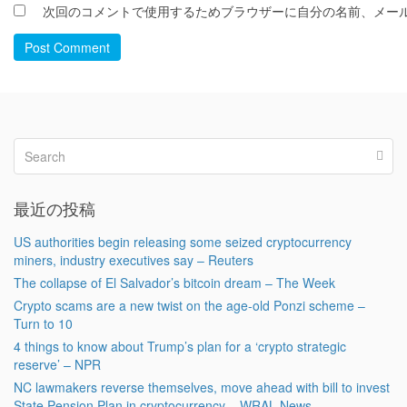
次回のコメントで使用するためブラウザーに自分の名前、メー
Post Comment
最近の投稿
US authorities begin releasing some seized cryptocurrency
miners, industry executives say – Reuters
The collapse of El Salvador’s bitcoin dream – The Week
Crypto scams are a new twist on the age-old Ponzi scheme –
Turn to 10
4 things to know about Trump’s plan for a ‘crypto strategic
reserve’ – NPR
NC lawmakers reverse themselves, move ahead with bill to invest
State Pension Plan in cryptocurrency – WRAL News