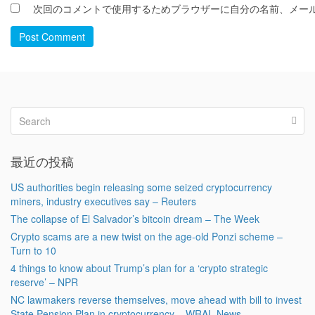
次回のコメントで使用するためブラウザーに自分の名前、メー
Post Comment
最近の投稿
US authorities begin releasing some seized cryptocurrency
miners, industry executives say – Reuters
The collapse of El Salvador’s bitcoin dream – The Week
Crypto scams are a new twist on the age-old Ponzi scheme –
Turn to 10
4 things to know about Trump’s plan for a ‘crypto strategic
reserve’ – NPR
NC lawmakers reverse themselves, move ahead with bill to invest
State Pension Plan in cryptocurrency – WRAL News