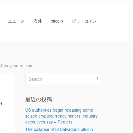
ニュース
海外
bitcoin
ビットコイン
Moneycontrol.com
,
最近の投稿
US authorities begin releasing some
seized cryptocurrency miners, industry
executives say – Reuters
The collapse of El Salvador’s bitcoin