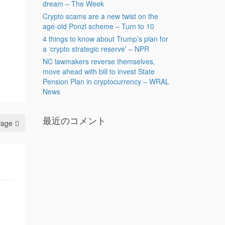
dream – The Week
Crypto scams are a new twist on the
age-old Ponzi scheme – Turn to 10
4 things to know about Trump’s plan for
a ‘crypto strategic reserve’ – NPR
NC lawmakers reverse themselves,
move ahead with bill to invest State
Pension Plan in cryptocurrency – WRAL
News
最近のコメント
Page