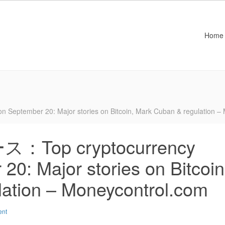
Home
mber 20: Major stories on Bitcoin, Mark Cuban & regulation – 
op cryptocurrency
0: Major stories on Bitcoin
ation – Moneycontrol.com
ent