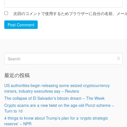
次回のコメントで使用するためブラウザーに自分の名前、メー
Post Comment
最近の投稿
US authorities begin releasing some seized cryptocurrency
miners, industry executives say – Reuters
The collapse of El Salvador’s bitcoin dream – The Week
Crypto scams are a new twist on the age-old Ponzi scheme –
Turn to 10
4 things to know about Trump’s plan for a ‘crypto strategic
reserve’ – NPR