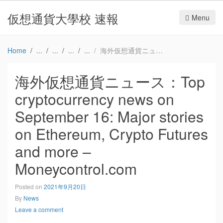
仮想通貨大學校 速報
Menu
Home
海外仮想通貨ニュース：Top cryptocurrency news on September 16: Major stories on Ethereum, Crypto Futures and more – Moneycontrol.com
海外仮想通貨ニュース：Top
cryptocurrency news on
September 16: Major stories
on Ethereum, Crypto Futures
and more –
Moneycontrol.com
Posted on
2021年9月20日
By
News
Leave a comment