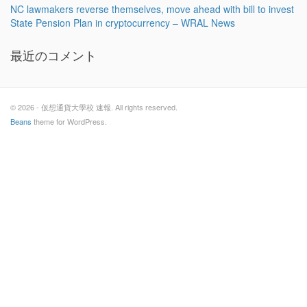
NC lawmakers reverse themselves, move ahead with bill to invest
State Pension Plan in cryptocurrency – WRAL News
最近のコメント
© 2026 - 仮想通貨大學校 速報. All rights reserved.
Beans
theme for WordPress.