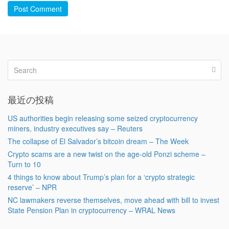
Post Comment
最近の投稿
US authorities begin releasing some seized cryptocurrency
miners, industry executives say – Reuters
The collapse of El Salvador’s bitcoin dream – The Week
Crypto scams are a new twist on the age-old Ponzi scheme –
Turn to 10
4 things to know about Trump’s plan for a ‘crypto strategic
reserve’ – NPR
NC lawmakers reverse themselves, move ahead with bill to invest
State Pension Plan in cryptocurrency – WRAL News