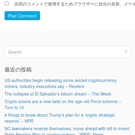
次回のコメントで使用するためブラウザーに自分の名前、メー
Post Comment
最近の投稿
US authorities begin releasing some seized cryptocurrency
miners, industry executives say – Reuters
The collapse of El Salvador’s bitcoin dream – The Week
Crypto scams are a new twist on the age-old Ponzi scheme –
Turn to 10
4 things to know about Trump’s plan for a ‘crypto strategic
reserve’ – NPR
NC lawmakers reverse themselves, move ahead with bill to invest
State Pension Plan in cryptocurrency – WRAL News