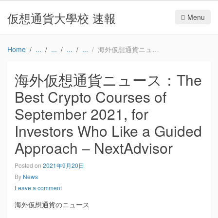
仮想通貨大學校 速報
Menu
Home
海外仮想通貨ニュース：The Best Crypto Courses of September 2021, for Investors Who Like a Guided Approach – NextAdvisor
海外仮想通貨ニュース：The
Best Crypto Courses of
September 2021, for
Investors Who Like a Guided
Approach – NextAdvisor
Posted on
2021年9月20日
By
News
Leave a comment
海外仮想通貨のニュース