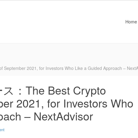
Home
ember 2021, for Investors Who Like a Guided Approach – NextA
he Best Crypto
er 2021, for Investors Who
oach – NextAdvisor
ent