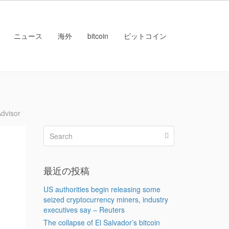
ニュース
海外
bitcoin
ビットコイン
dvisor
最近の投稿
US authorities begin releasing some
seized cryptocurrency miners, industry
executives say – Reuters
The collapse of El Salvador’s bitcoin