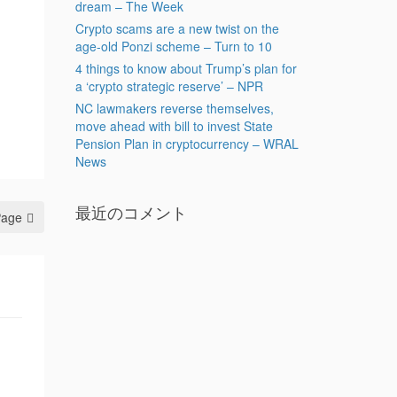
dream – The Week
Crypto scams are a new twist on the
age-old Ponzi scheme – Turn to 10
4 things to know about Trump’s plan for
a ‘crypto strategic reserve’ – NPR
NC lawmakers reverse themselves,
move ahead with bill to invest State
Pension Plan in cryptocurrency – WRAL
News
最近のコメント
Page