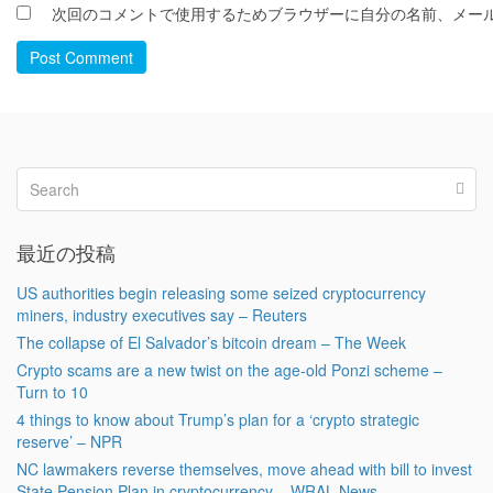
次回のコメントで使用するためブラウザーに自分の名前、メー
Post Comment
最近の投稿
US authorities begin releasing some seized cryptocurrency
miners, industry executives say – Reuters
The collapse of El Salvador’s bitcoin dream – The Week
Crypto scams are a new twist on the age-old Ponzi scheme –
Turn to 10
4 things to know about Trump’s plan for a ‘crypto strategic
reserve’ – NPR
NC lawmakers reverse themselves, move ahead with bill to invest
State Pension Plan in cryptocurrency – WRAL News