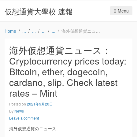
仮想通貨大學校 速報
Menu
Home
海外仮想通貨ニュース：Cryptocurrency prices today: Bitcoin, ether, dogecoin, cardano, slip. Check latest rates – Mint
海外仮想通貨ニュース：
Cryptocurrency prices today:
Bitcoin, ether, dogecoin,
cardano, slip. Check latest
rates – Mint
Posted on
2021年9月20日
By
News
Leave a comment
海外仮想通貨のニュース