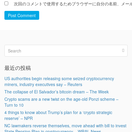
次回のコメントで使用するためブラウザーに自分の名前、メー
Post Comment
最近の投稿
US authorities begin releasing some seized cryptocurrency
miners, industry executives say – Reuters
The collapse of El Salvador’s bitcoin dream – The Week
Crypto scams are a new twist on the age-old Ponzi scheme –
Turn to 10
4 things to know about Trump’s plan for a ‘crypto strategic
reserve’ – NPR
NC lawmakers reverse themselves, move ahead with bill to invest
State Pension Plan in cryptocurrency – WRAL News