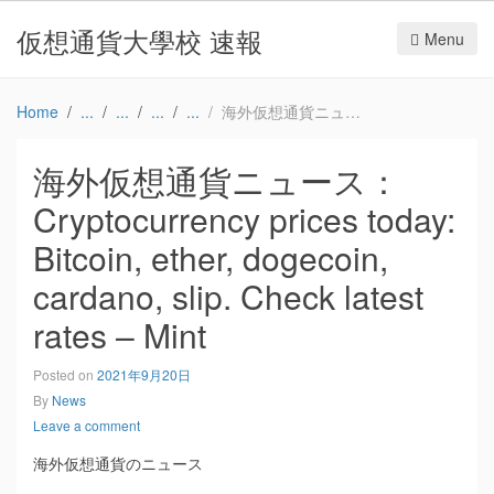
仮想通貨大學校 速報
Menu
Home
海外仮想通貨ニュース：Cryptocurrency prices today: Bitcoin, ether, dogecoin, cardano, slip. Check latest rates – Mint
海外仮想通貨ニュース：
Cryptocurrency prices today:
Bitcoin, ether, dogecoin,
cardano, slip. Check latest
rates – Mint
Posted on
2021年9月20日
By
News
Leave a comment
海外仮想通貨のニュース