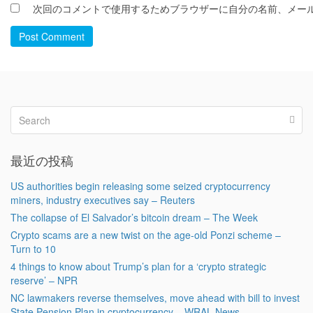
次回のコメントで使用するためブラウザーに自分の名前、メー
Post Comment
最近の投稿
US authorities begin releasing some seized cryptocurrency
miners, industry executives say – Reuters
The collapse of El Salvador’s bitcoin dream – The Week
Crypto scams are a new twist on the age-old Ponzi scheme –
Turn to 10
4 things to know about Trump’s plan for a ‘crypto strategic
reserve’ – NPR
NC lawmakers reverse themselves, move ahead with bill to invest
State Pension Plan in cryptocurrency – WRAL News