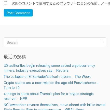
次回のコメントで使用するためブラウザーに自分の名前、メー
Post Comment
最近の投稿
US authorities begin releasing some seized cryptocurrency
miners, industry executives say – Reuters
The collapse of El Salvador’s bitcoin dream – The Week
Crypto scams are a new twist on the age-old Ponzi scheme –
Turn to 10
4 things to know about Trump’s plan for a ‘crypto strategic
reserve’ – NPR
NC lawmakers reverse themselves, move ahead with bill to invest
State Pension Plan in cryptocurrency – WRAL News