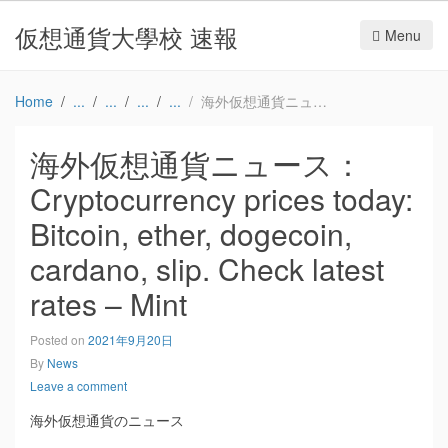
仮想通貨大學校 速報
Menu
Home
海外仮想通貨ニュース：Cryptocurrency prices today: Bitcoin, ether, dogecoin, cardano, slip. Check latest rates – Mint
海外仮想通貨ニュース：
Cryptocurrency prices today:
Bitcoin, ether, dogecoin,
cardano, slip. Check latest
rates – Mint
Posted on
2021年9月20日
By
News
Leave a comment
海外仮想通貨のニュース