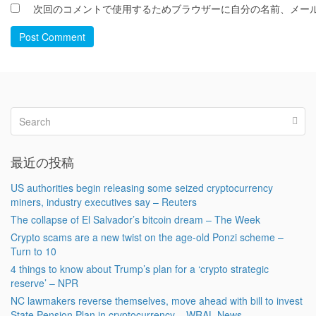
次回のコメントで使用するためブラウザーに自分の名前、メー
Post Comment
最近の投稿
US authorities begin releasing some seized cryptocurrency
miners, industry executives say – Reuters
The collapse of El Salvador’s bitcoin dream – The Week
Crypto scams are a new twist on the age-old Ponzi scheme –
Turn to 10
4 things to know about Trump’s plan for a ‘crypto strategic
reserve’ – NPR
NC lawmakers reverse themselves, move ahead with bill to invest
State Pension Plan in cryptocurrency – WRAL News