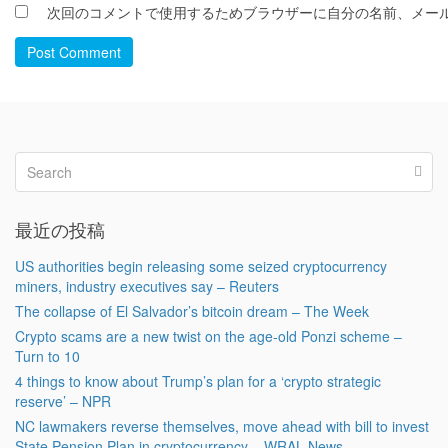
次回のコメントで使用するためブラウザーに自分の名前、メー
Post Comment
最近の投稿
US authorities begin releasing some seized cryptocurrency
miners, industry executives say – Reuters
The collapse of El Salvador’s bitcoin dream – The Week
Crypto scams are a new twist on the age-old Ponzi scheme –
Turn to 10
4 things to know about Trump’s plan for a ‘crypto strategic
reserve’ – NPR
NC lawmakers reverse themselves, move ahead with bill to invest
State Pension Plan in cryptocurrency – WRAL News