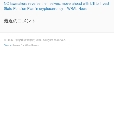
NC lawmakers reverse themselves, move ahead with bill to invest
State Pension Plan in cryptocurrency – WRAL News
最近のコメント
© 2026 - 仮想通貨大學校 速報. All rights reserved.
Beans
theme for WordPress.