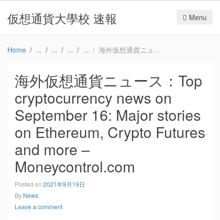
仮想通貨大學校 速報
Menu
Home
海外仮想通貨ニュース：Top cryptocurrency news on September 16: Major stories on Ethereum, Crypto Futures and more – Moneycontrol.com
海外仮想通貨ニュース：Top
cryptocurrency news on
September 16: Major stories
on Ethereum, Crypto Futures
and more –
Moneycontrol.com
Posted on
2021年9月19日
By
News
Leave a comment