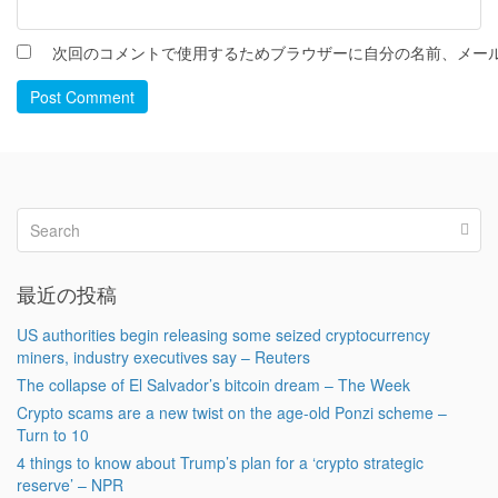
次回のコメントで使用するためブラウザーに自分の名前、メー
Post Comment
最近の投稿
US authorities begin releasing some seized cryptocurrency
miners, industry executives say – Reuters
The collapse of El Salvador’s bitcoin dream – The Week
Crypto scams are a new twist on the age-old Ponzi scheme –
Turn to 10
4 things to know about Trump’s plan for a ‘crypto strategic
reserve’ – NPR