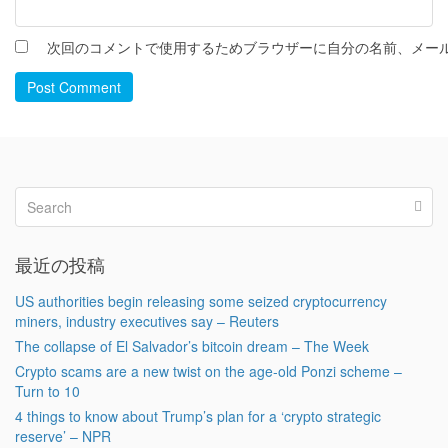
次回のコメントで使用するためブラウザーに自分の名前、メー
Post Comment
最近の投稿
US authorities begin releasing some seized cryptocurrency
miners, industry executives say – Reuters
The collapse of El Salvador’s bitcoin dream – The Week
Crypto scams are a new twist on the age-old Ponzi scheme –
Turn to 10
4 things to know about Trump’s plan for a ‘crypto strategic
reserve’ – NPR