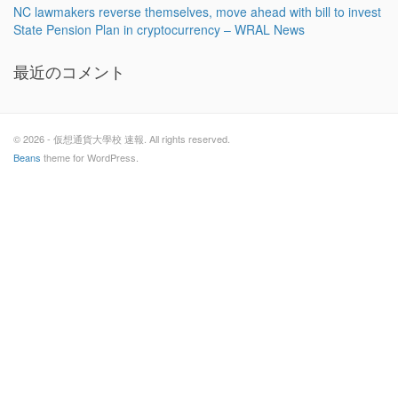
NC lawmakers reverse themselves, move ahead with bill to invest
State Pension Plan in cryptocurrency – WRAL News
最近のコメント
© 2026 - 仮想通貨大學校 速報. All rights reserved.
Beans
theme for WordPress.