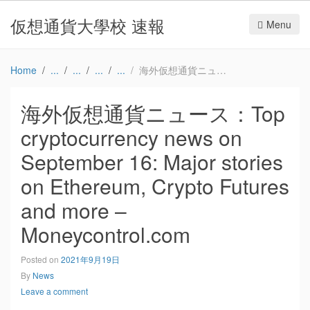
仮想通貨大學校 速報
Menu
Home
海外仮想通貨ニュース：Top cryptocurrency news on September 16: Major stories on Ethereum, Crypto Futures and more – Moneycontrol.com
海外仮想通貨ニュース：Top
cryptocurrency news on
September 16: Major stories
on Ethereum, Crypto Futures
and more –
Moneycontrol.com
Posted on
2021年9月19日
By
News
Leave a comment