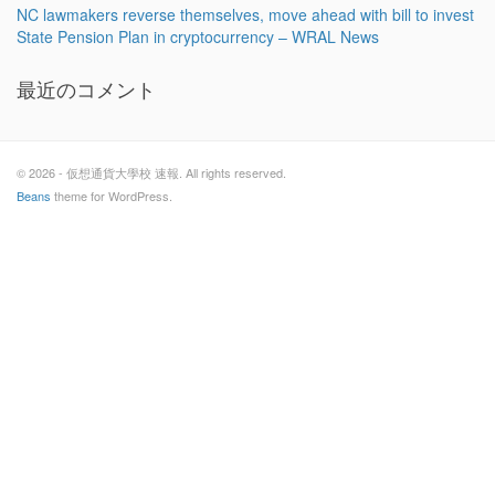
NC lawmakers reverse themselves, move ahead with bill to invest
State Pension Plan in cryptocurrency – WRAL News
最近のコメント
© 2026 - 仮想通貨大學校 速報. All rights reserved.
Beans
theme for WordPress.