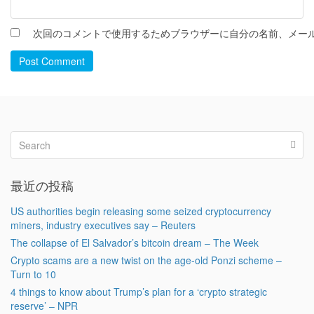
次回のコメントで使用するためブラウザーに自分の名前、メー
Post Comment
最近の投稿
US authorities begin releasing some seized cryptocurrency
miners, industry executives say – Reuters
The collapse of El Salvador’s bitcoin dream – The Week
Crypto scams are a new twist on the age-old Ponzi scheme –
Turn to 10
4 things to know about Trump’s plan for a ‘crypto strategic
reserve’ – NPR