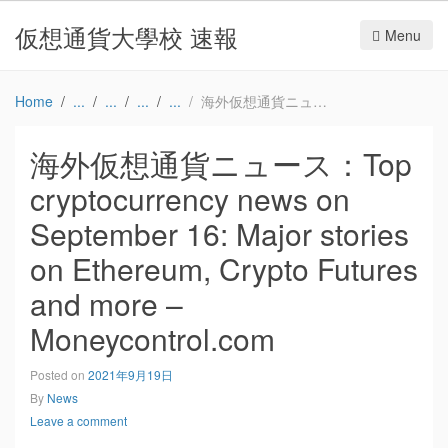
仮想通貨大學校 速報
Menu
Home
海外仮想通貨ニュース：Top cryptocurrency news on September 16: Major stories on Ethereum, Crypto Futures and more – Moneycontrol.com
海外仮想通貨ニュース：Top
cryptocurrency news on
September 16: Major stories
on Ethereum, Crypto Futures
and more –
Moneycontrol.com
Posted on
2021年9月19日
By
News
Leave a comment