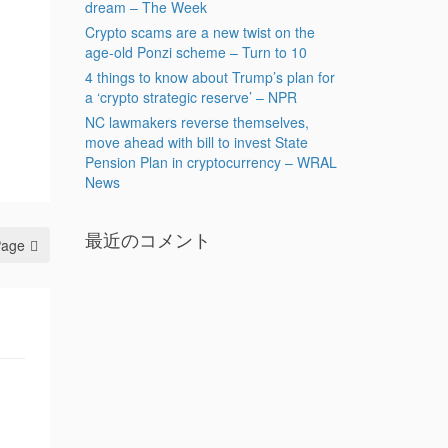
dream – The Week
Crypto scams are a new twist on the
age-old Ponzi scheme – Turn to 10
4 things to know about Trump’s plan for
a ‘crypto strategic reserve’ – NPR
NC lawmakers reverse themselves,
move ahead with bill to invest State
Pension Plan in cryptocurrency – WRAL
News
最近のコメント
Page