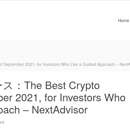
Home
ember 2021, for Investors Who Like a Guided Approach – NextA
he Best Crypto
er 2021, for Investors Who
oach – NextAdvisor
ent