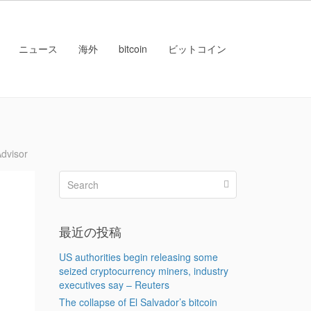
ニュース
海外
bitcoin
ビットコイン
dvisor
最近の投稿
US authorities begin releasing some
seized cryptocurrency miners, industry
executives say – Reuters
The collapse of El Salvador’s bitcoin