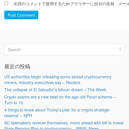
次回のコメントで使用するためブラウザーに自分の名前、メー
Post Comment
最近の投稿
US authorities begin releasing some seized cryptocurrency
miners, industry executives say – Reuters
The collapse of El Salvador’s bitcoin dream – The Week
Crypto scams are a new twist on the age-old Ponzi scheme –
Turn to 10
4 things to know about Trump’s plan for a ‘crypto strategic
reserve’ – NPR
NC lawmakers reverse themselves, move ahead with bill to invest
State Pension Plan in cryptocurrency – WRAL News