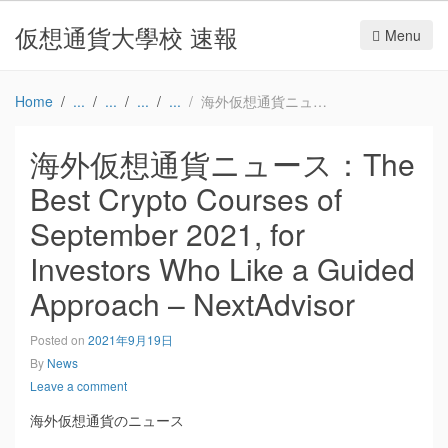
仮想通貨大學校 速報
Menu
Home
海外仮想通貨ニュース：The Best Crypto Courses of September 2021, for Investors Who Like a Guided Approach – NextAdvisor
海外仮想通貨ニュース：The
Best Crypto Courses of
September 2021, for
Investors Who Like a Guided
Approach – NextAdvisor
Posted on
2021年9月19日
By
News
Leave a comment
海外仮想通貨のニュース