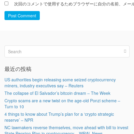
次回のコメントで使用するためブラウザーに自分の名前、メー
Post Comment
最近の投稿
US authorities begin releasing some seized cryptocurrency
miners, industry executives say – Reuters
The collapse of El Salvador’s bitcoin dream – The Week
Crypto scams are a new twist on the age-old Ponzi scheme –
Turn to 10
4 things to know about Trump’s plan for a ‘crypto strategic
reserve’ – NPR
NC lawmakers reverse themselves, move ahead with bill to invest
State Pension Plan in cryptocurrency – WRAL News