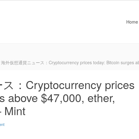
Home
海外仮想通貨ニュース：Cryptocurrency prices today: Bitcoin surges above 
yptocurrency prices
es above $47,000, ether,
– Mint
ent