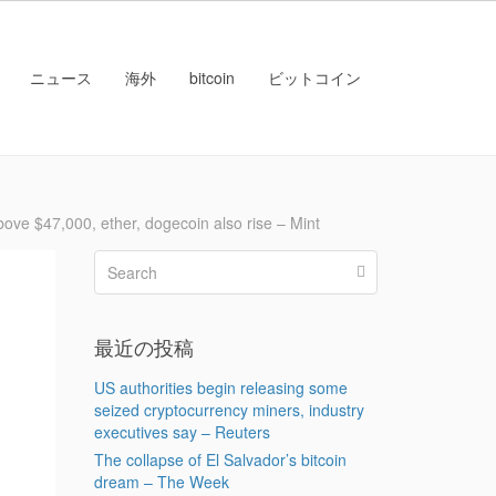
ニュース
海外
bitcoin
ビットコイン
$47,000, ether, dogecoin also rise – Mint
最近の投稿
US authorities begin releasing some
seized cryptocurrency miners, industry
executives say – Reuters
The collapse of El Salvador’s bitcoin
dream – The Week