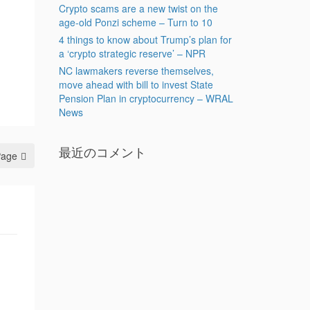
Crypto scams are a new twist on the
age-old Ponzi scheme – Turn to 10
4 things to know about Trump’s plan for
a ‘crypto strategic reserve’ – NPR
NC lawmakers reverse themselves,
move ahead with bill to invest State
Pension Plan in cryptocurrency – WRAL
News
最近のコメント
Page