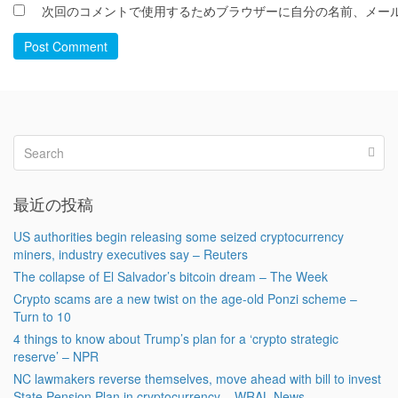
次回のコメントで使用するためブラウザーに自分の名前、メー
Post Comment
最近の投稿
US authorities begin releasing some seized cryptocurrency
miners, industry executives say – Reuters
The collapse of El Salvador’s bitcoin dream – The Week
Crypto scams are a new twist on the age-old Ponzi scheme –
Turn to 10
4 things to know about Trump’s plan for a ‘crypto strategic
reserve’ – NPR
NC lawmakers reverse themselves, move ahead with bill to invest
State Pension Plan in cryptocurrency – WRAL News