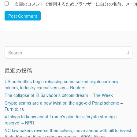
次回のコメントで使用するためブラウザーに自分の名前、メー
Post Comment
最近の投稿
US authorities begin releasing some seized cryptocurrency
miners, industry executives say – Reuters
The collapse of El Salvador’s bitcoin dream – The Week
Crypto scams are a new twist on the age-old Ponzi scheme –
Turn to 10
4 things to know about Trump’s plan for a ‘crypto strategic
reserve’ – NPR
NC lawmakers reverse themselves, move ahead with bill to invest
State Pension Plan in cryptocurrency – WRAL News