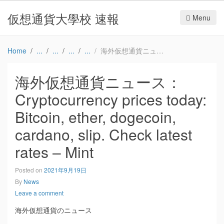
仮想通貨大學校 速報
Menu
Home
海外仮想通貨ニュース：Cryptocurrency prices today: Bitcoin, ether, dogecoin, cardano, slip. Check latest rates – Mint
海外仮想通貨ニュース：
Cryptocurrency prices today:
Bitcoin, ether, dogecoin,
cardano, slip. Check latest
rates – Mint
Posted on
2021年9月19日
By
News
Leave a comment
海外仮想通貨のニュース