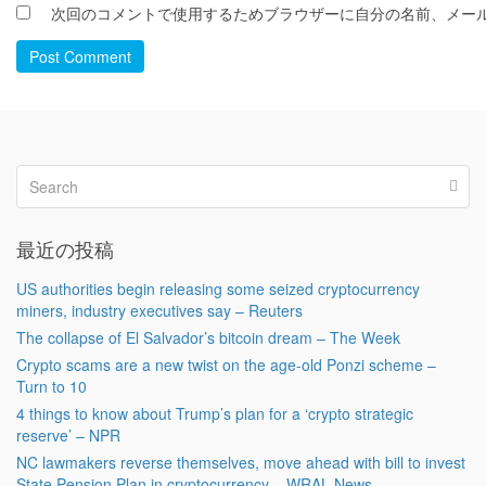
次回のコメントで使用するためブラウザーに自分の名前、メー
Post Comment
最近の投稿
US authorities begin releasing some seized cryptocurrency
miners, industry executives say – Reuters
The collapse of El Salvador’s bitcoin dream – The Week
Crypto scams are a new twist on the age-old Ponzi scheme –
Turn to 10
4 things to know about Trump’s plan for a ‘crypto strategic
reserve’ – NPR
NC lawmakers reverse themselves, move ahead with bill to invest
State Pension Plan in cryptocurrency – WRAL News