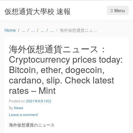
仮想通貨大學校 速報
Menu
Home
海外仮想通貨ニュース：Cryptocurrency prices today: Bitcoin, ether, dogecoin, cardano, slip. Check latest rates – Mint
海外仮想通貨ニュース：
Cryptocurrency prices today:
Bitcoin, ether, dogecoin,
cardano, slip. Check latest
rates – Mint
Posted on
2021年9月19日
By
News
Leave a comment
海外仮想通貨のニュース