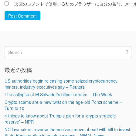
次回のコメントで使用するためブラウザーに自分の名前、メー
Post Comment
最近の投稿
US authorities begin releasing some seized cryptocurrency
miners, industry executives say – Reuters
The collapse of El Salvador’s bitcoin dream – The Week
Crypto scams are a new twist on the age-old Ponzi scheme –
Turn to 10
4 things to know about Trump’s plan for a ‘crypto strategic
reserve’ – NPR
NC lawmakers reverse themselves, move ahead with bill to invest
State Pension Plan in cryptocurrency – WRAL News