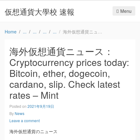
仮想通貨大學校 速報
Menu
Home
海外仮想通貨ニュース：Cryptocurrency prices today: Bitcoin, ether, dogecoin, cardano, slip. Check latest rates – Mint
海外仮想通貨ニュース：
Cryptocurrency prices today:
Bitcoin, ether, dogecoin,
cardano, slip. Check latest
rates – Mint
Posted on
2021年9月19日
By
News
Leave a comment
海外仮想通貨のニュース