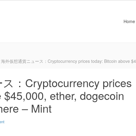
Home
海外仮想通貨ニュース：Cryptocurrency prices today: Bitcoin above $45,000,
yptocurrency prices
e $45,000, ether, dogecoin
here – Mint
ent