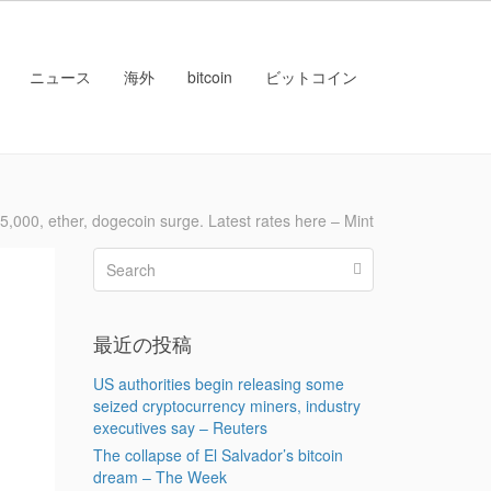
ニュース
海外
bitcoin
ビットコイン
 ether, dogecoin surge. Latest rates here – Mint
最近の投稿
US authorities begin releasing some
seized cryptocurrency miners, industry
executives say – Reuters
The collapse of El Salvador’s bitcoin
dream – The Week