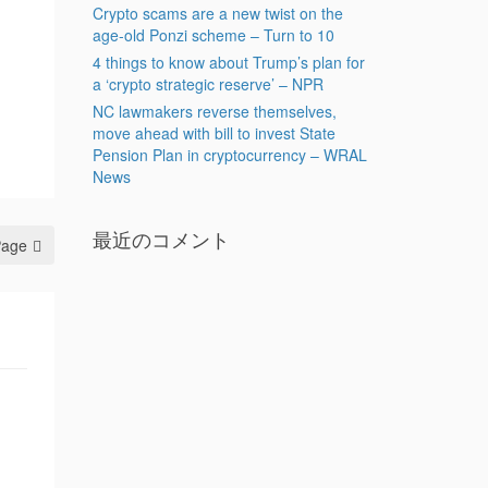
Crypto scams are a new twist on the
age-old Ponzi scheme – Turn to 10
4 things to know about Trump’s plan for
a ‘crypto strategic reserve’ – NPR
NC lawmakers reverse themselves,
move ahead with bill to invest State
Pension Plan in cryptocurrency – WRAL
News
最近のコメント
Page