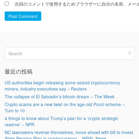
次回のコメントで使用するためブラウザーに自分の名前、メー
Post Comment
最近の投稿
US authorities begin releasing some seized cryptocurrency
miners, industry executives say – Reuters
The collapse of El Salvador’s bitcoin dream – The Week
Crypto scams are a new twist on the age-old Ponzi scheme –
Turn to 10
4 things to know about Trump’s plan for a ‘crypto strategic
reserve’ – NPR
NC lawmakers reverse themselves, move ahead with bill to invest
State Pension Plan in cryptocurrency – WRAL News