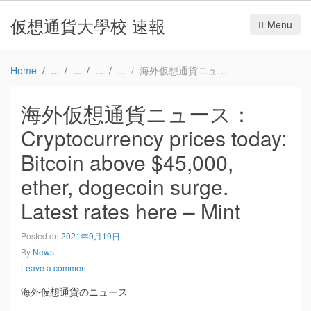
仮想通貨大學校 速報
Menu
Home
海外仮想通貨ニュース：Cryptocurrency prices today: Bitcoin above $45,000, ether, dogecoin surge. Latest rates here – Mint
海外仮想通貨ニュース：
Cryptocurrency prices today:
Bitcoin above $45,000,
ether, dogecoin surge.
Latest rates here – Mint
Posted on
2021年9月19日
By
News
Leave a comment
海外仮想通貨のニュース