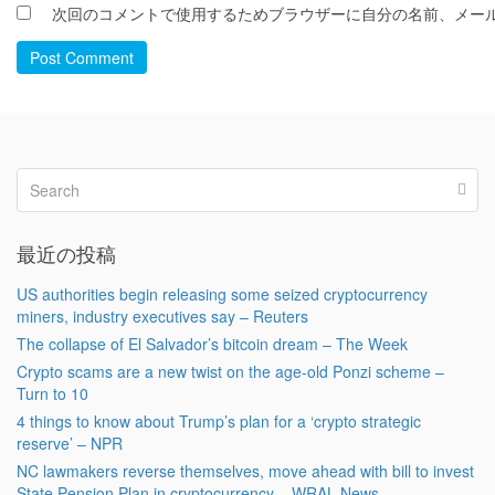
次回のコメントで使用するためブラウザーに自分の名前、メー
Post Comment
最近の投稿
US authorities begin releasing some seized cryptocurrency
miners, industry executives say – Reuters
The collapse of El Salvador’s bitcoin dream – The Week
Crypto scams are a new twist on the age-old Ponzi scheme –
Turn to 10
4 things to know about Trump’s plan for a ‘crypto strategic
reserve’ – NPR
NC lawmakers reverse themselves, move ahead with bill to invest
State Pension Plan in cryptocurrency – WRAL News