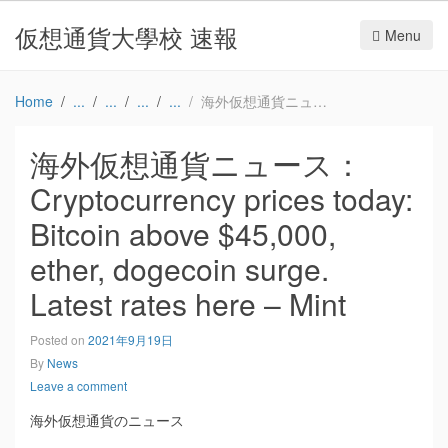
仮想通貨大學校 速報
Menu
Home
海外仮想通貨ニュース：Cryptocurrency prices today: Bitcoin above $45,000, ether, dogecoin surge. Latest rates here – Mint
海外仮想通貨ニュース：
Cryptocurrency prices today:
Bitcoin above $45,000,
ether, dogecoin surge.
Latest rates here – Mint
Posted on
2021年9月19日
By
News
Leave a comment
海外仮想通貨のニュース