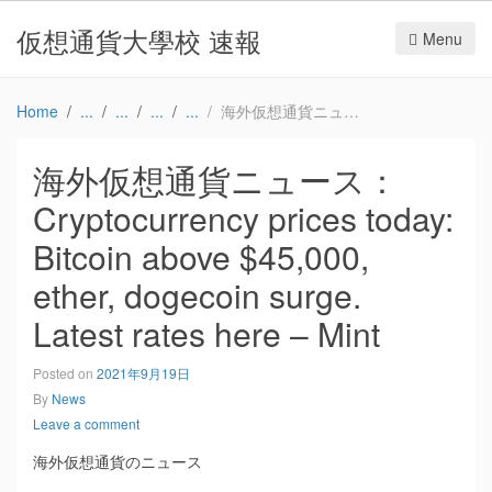
仮想通貨大學校 速報
Menu
Home
海外仮想通貨ニュース：Cryptocurrency prices today: Bitcoin above $45,000, ether, dogecoin surge. Latest rates here – Mint
海外仮想通貨ニュース：
Cryptocurrency prices today:
Bitcoin above $45,000,
ether, dogecoin surge.
Latest rates here – Mint
Posted on
2021年9月19日
By
News
Leave a comment
海外仮想通貨のニュース