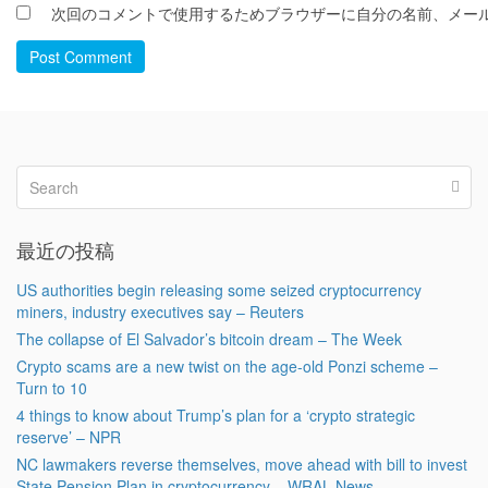
次回のコメントで使用するためブラウザーに自分の名前、メー
Post Comment
最近の投稿
US authorities begin releasing some seized cryptocurrency
miners, industry executives say – Reuters
The collapse of El Salvador’s bitcoin dream – The Week
Crypto scams are a new twist on the age-old Ponzi scheme –
Turn to 10
4 things to know about Trump’s plan for a ‘crypto strategic
reserve’ – NPR
NC lawmakers reverse themselves, move ahead with bill to invest
State Pension Plan in cryptocurrency – WRAL News