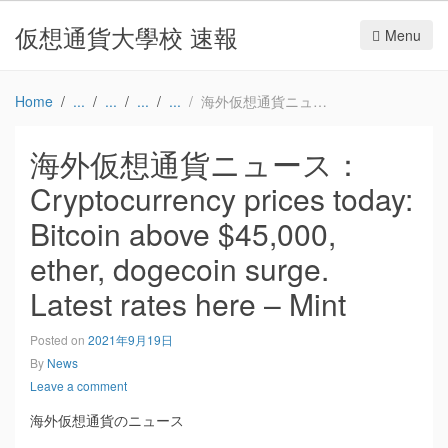
仮想通貨大學校 速報
Menu
Home
海外仮想通貨ニュース：Cryptocurrency prices today: Bitcoin above $45,000, ether, dogecoin surge. Latest rates here – Mint
海外仮想通貨ニュース：
Cryptocurrency prices today:
Bitcoin above $45,000,
ether, dogecoin surge.
Latest rates here – Mint
Posted on
2021年9月19日
By
News
Leave a comment
海外仮想通貨のニュース