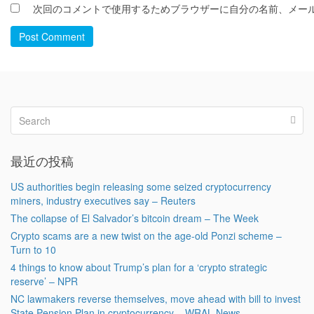
次回のコメントで使用するためブラウザーに自分の名前、メー
Post Comment
最近の投稿
US authorities begin releasing some seized cryptocurrency
miners, industry executives say – Reuters
The collapse of El Salvador’s bitcoin dream – The Week
Crypto scams are a new twist on the age-old Ponzi scheme –
Turn to 10
4 things to know about Trump’s plan for a ‘crypto strategic
reserve’ – NPR
NC lawmakers reverse themselves, move ahead with bill to invest
State Pension Plan in cryptocurrency – WRAL News