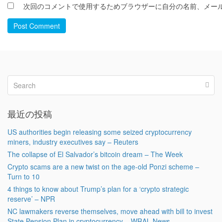
次回のコメントで使用するためブラウザーに自分の名前、メー
Post Comment
最近の投稿
US authorities begin releasing some seized cryptocurrency
miners, industry executives say – Reuters
The collapse of El Salvador’s bitcoin dream – The Week
Crypto scams are a new twist on the age-old Ponzi scheme –
Turn to 10
4 things to know about Trump’s plan for a ‘crypto strategic
reserve’ – NPR
NC lawmakers reverse themselves, move ahead with bill to invest
State Pension Plan in cryptocurrency – WRAL News