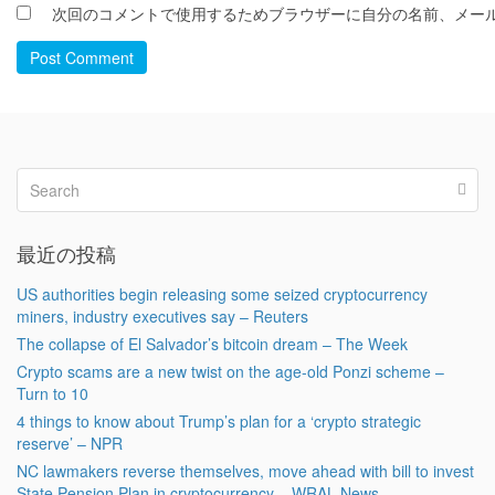
次回のコメントで使用するためブラウザーに自分の名前、メー
Post Comment
最近の投稿
US authorities begin releasing some seized cryptocurrency
miners, industry executives say – Reuters
The collapse of El Salvador’s bitcoin dream – The Week
Crypto scams are a new twist on the age-old Ponzi scheme –
Turn to 10
4 things to know about Trump’s plan for a ‘crypto strategic
reserve’ – NPR
NC lawmakers reverse themselves, move ahead with bill to invest
State Pension Plan in cryptocurrency – WRAL News