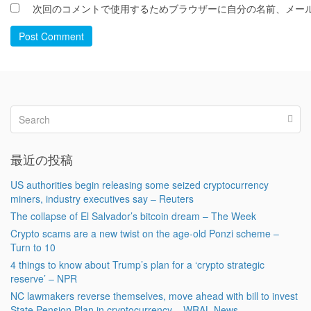
次回のコメントで使用するためブラウザーに自分の名前、メー
Post Comment
最近の投稿
US authorities begin releasing some seized cryptocurrency
miners, industry executives say – Reuters
The collapse of El Salvador’s bitcoin dream – The Week
Crypto scams are a new twist on the age-old Ponzi scheme –
Turn to 10
4 things to know about Trump’s plan for a ‘crypto strategic
reserve’ – NPR
NC lawmakers reverse themselves, move ahead with bill to invest
State Pension Plan in cryptocurrency – WRAL News