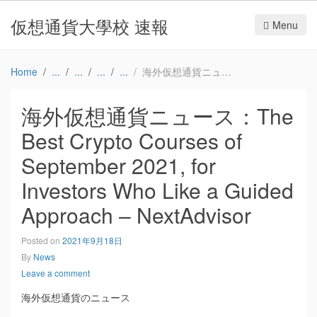
仮想通貨大學校 速報
Menu
Home
海外仮想通貨ニュース：The Best Crypto Courses of September 2021, for Investors Who Like a Guided Approach – NextAdvisor
海外仮想通貨ニュース：The
Best Crypto Courses of
September 2021, for
Investors Who Like a Guided
Approach – NextAdvisor
Posted on
2021年9月18日
By
News
Leave a comment
海外仮想通貨のニュース