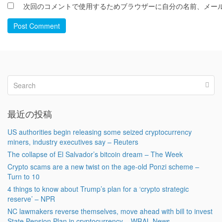
次回のコメントで使用するためブラウザーに自分の名前、メー
Post Comment
最近の投稿
US authorities begin releasing some seized cryptocurrency
miners, industry executives say – Reuters
The collapse of El Salvador’s bitcoin dream – The Week
Crypto scams are a new twist on the age-old Ponzi scheme –
Turn to 10
4 things to know about Trump’s plan for a ‘crypto strategic
reserve’ – NPR
NC lawmakers reverse themselves, move ahead with bill to invest
State Pension Plan in cryptocurrency – WRAL News