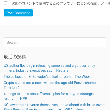
次回のコメントで使用するためブラウザーに自分の名前、メー
Post Comment
最近の投稿
US authorities begin releasing some seized cryptocurrency
miners, industry executives say – Reuters
The collapse of El Salvador’s bitcoin dream – The Week
Crypto scams are a new twist on the age-old Ponzi scheme –
Turn to 10
4 things to know about Trump’s plan for a ‘crypto strategic
reserve’ – NPR
NC lawmakers reverse themselves, move ahead with bill to invest
State Pension Plan in cryptocurrency – WRAL News