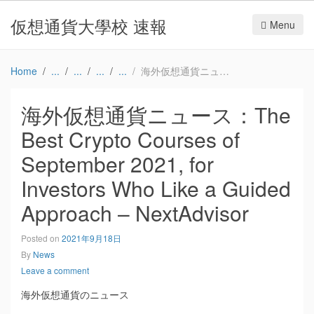
仮想通貨大學校 速報
Menu
Home
海外仮想通貨ニュース：The Best Crypto Courses of September 2021, for Investors Who Like a Guided Approach – NextAdvisor
海外仮想通貨ニュース：The
Best Crypto Courses of
September 2021, for
Investors Who Like a Guided
Approach – NextAdvisor
Posted on
2021年9月18日
By
News
Leave a comment
海外仮想通貨のニュース