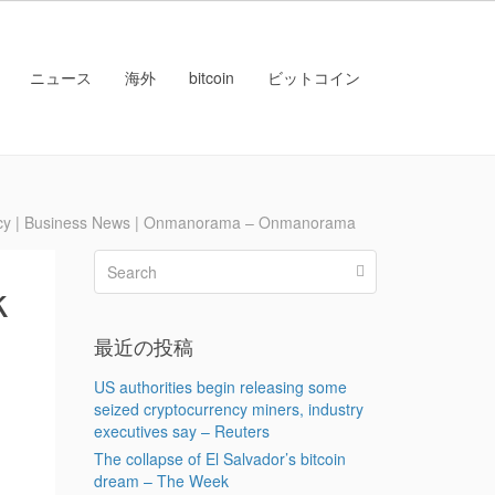
ニュース
海外
bitcoin
ビットコイン
y | Business News | Onmanorama – Onmanorama
k
最近の投稿
US authorities begin releasing some
seized cryptocurrency miners, industry
executives say – Reuters
The collapse of El Salvador’s bitcoin
dream – The Week