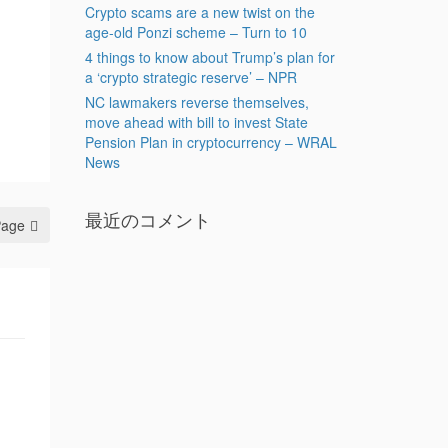
Crypto scams are a new twist on the
age-old Ponzi scheme – Turn to 10
4 things to know about Trump’s plan for
a ‘crypto strategic reserve’ – NPR
NC lawmakers reverse themselves,
move ahead with bill to invest State
Pension Plan in cryptocurrency – WRAL
News
最近のコメント
Page