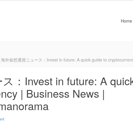
Home
海外仮想通貨ニュース：Invest in future: A quick guide to cryptocurrenc
est in future: A quic
ency | Business News |
manorama
ent