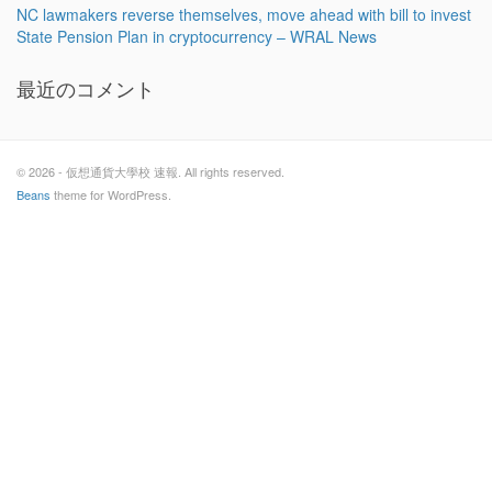
NC lawmakers reverse themselves, move ahead with bill to invest
State Pension Plan in cryptocurrency – WRAL News
最近のコメント
© 2026 - 仮想通貨大學校 速報. All rights reserved.
Beans
theme for WordPress.