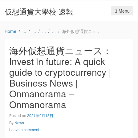
仮想通貨大學校 速報
Menu
Home
海外仮想通貨ニュース：Invest in future: A quick guide to cryptocurrency | Business News | Onmanorama – Onmanorama
海外仮想通貨ニュース：
Invest in future: A quick
guide to cryptocurrency |
Business News |
Onmanorama –
Onmanorama
Posted on
2021年9月18日
By
News
Leave a comment