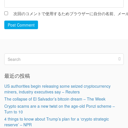
次回のコメントで使用するためブラウザーに自分の名前、メー
Post Comment
最近の投稿
US authorities begin releasing some seized cryptocurrency
miners, industry executives say – Reuters
The collapse of El Salvador’s bitcoin dream – The Week
Crypto scams are a new twist on the age-old Ponzi scheme –
Turn to 10
4 things to know about Trump’s plan for a ‘crypto strategic
reserve’ – NPR