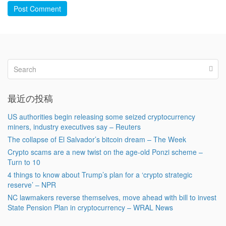
Post Comment
最近の投稿
US authorities begin releasing some seized cryptocurrency
miners, industry executives say – Reuters
The collapse of El Salvador’s bitcoin dream – The Week
Crypto scams are a new twist on the age-old Ponzi scheme –
Turn to 10
4 things to know about Trump’s plan for a ‘crypto strategic
reserve’ – NPR
NC lawmakers reverse themselves, move ahead with bill to invest
State Pension Plan in cryptocurrency – WRAL News