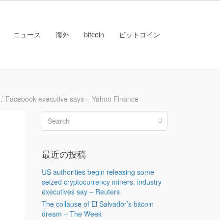
ニュース
海外
bitcoin
ビットコイン
 Facebook executive says – Yahoo Finance
最近の投稿
US authorities begin releasing some
seized cryptocurrency miners, industry
executives say – Reuters
The collapse of El Salvador’s bitcoin
dream – The Week