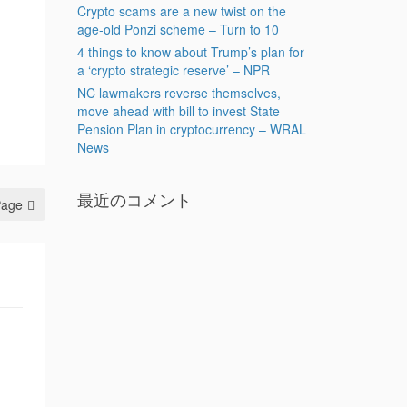
Crypto scams are a new twist on the
age-old Ponzi scheme – Turn to 10
4 things to know about Trump’s plan for
a ‘crypto strategic reserve’ – NPR
NC lawmakers reverse themselves,
move ahead with bill to invest State
Pension Plan in cryptocurrency – WRAL
News
最近のコメント
Page