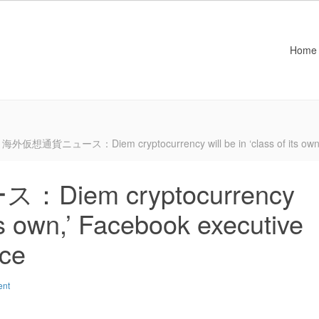
Home
海外仮想通貨ニュース：Diem cryptocurrency will be in ‘class of its own,’
iem cryptocurrency
 its own,’ Facebook executive
nce
ent