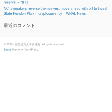
reserve’ – NPR
NC lawmakers reverse themselves, move ahead with bill to invest
State Pension Plan in cryptocurrency – WRAL News
最近のコメント
© 2026 - 仮想通貨大學校 速報. All rights reserved.
Beans
theme for WordPress.