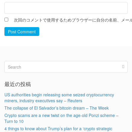
次回のコメントで使用するためブラウザーに自分の名前、メー
Post Comment
最近の投稿
US authorities begin releasing some seized cryptocurrency
miners, industry executives say – Reuters
The collapse of El Salvador’s bitcoin dream – The Week
Crypto scams are a new twist on the age-old Ponzi scheme –
Turn to 10
4 things to know about Trump’s plan for a ‘crypto strategic