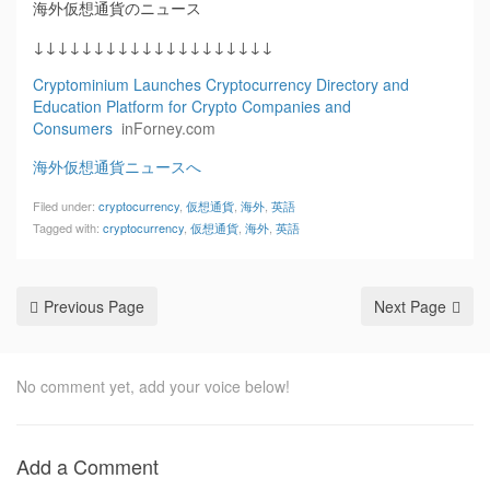
海外仮想通貨のニュース
↓↓↓↓↓↓↓↓↓↓↓↓↓↓↓↓↓↓↓↓
Cryptominium Launches Cryptocurrency Directory and
Education Platform for Crypto Companies and
Consumers
inForney.com
海外仮想通貨ニュースへ
Filed under:
cryptocurrency
,
仮想通貨
,
海外
,
英語
Tagged with:
cryptocurrency
,
仮想通貨
,
海外
,
英語
Previous Page
Next Page
No comment yet, add your voice below!
Add a Comment