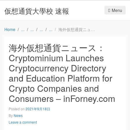
仮想通貨大學校 速報
Menu
Home
海外仮想通貨ニュース：Cryptominium Launches Cryptocurrency Directory and Education Platform for Crypto Companies and Consumers – inForney.com
海外仮想通貨ニュース：
Cryptominium Launches
Cryptocurrency Directory
and Education Platform for
Crypto Companies and
Consumers – inForney.com
Posted on
2021年9月18日
By
News
Leave a comment