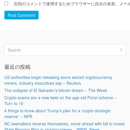
次回のコメントで使用するためブラウザーに自分の名前、メー
Post Comment
最近の投稿
US authorities begin releasing some seized cryptocurrency
miners, industry executives say – Reuters
The collapse of El Salvador’s bitcoin dream – The Week
Crypto scams are a new twist on the age-old Ponzi scheme –
Turn to 10
4 things to know about Trump’s plan for a ‘crypto strategic
reserve’ – NPR
NC lawmakers reverse themselves, move ahead with bill to invest
State Pension Plan in cryptocurrency – WRAL News