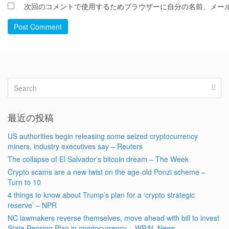
次回のコメントで使用するためブラウザーに自分の名前、メー
Post Comment
最近の投稿
US authorities begin releasing some seized cryptocurrency
miners, industry executives say – Reuters
The collapse of El Salvador’s bitcoin dream – The Week
Crypto scams are a new twist on the age-old Ponzi scheme –
Turn to 10
4 things to know about Trump’s plan for a ‘crypto strategic
reserve’ – NPR
NC lawmakers reverse themselves, move ahead with bill to invest
State Pension Plan in cryptocurrency – WRAL News