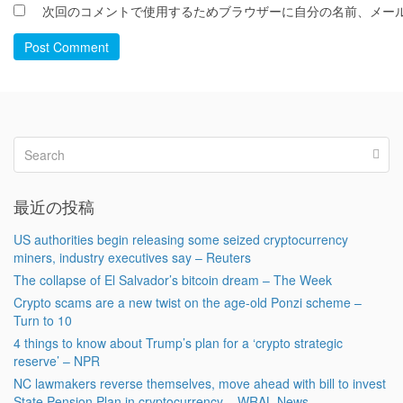
次回のコメントで使用するためブラウザーに自分の名前、メー
Post Comment
最近の投稿
US authorities begin releasing some seized cryptocurrency
miners, industry executives say – Reuters
The collapse of El Salvador’s bitcoin dream – The Week
Crypto scams are a new twist on the age-old Ponzi scheme –
Turn to 10
4 things to know about Trump’s plan for a ‘crypto strategic
reserve’ – NPR
NC lawmakers reverse themselves, move ahead with bill to invest
State Pension Plan in cryptocurrency – WRAL News