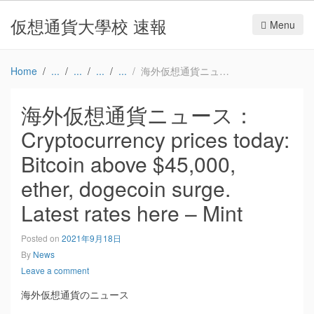
仮想通貨大學校 速報
Menu
Home
海外仮想通貨ニュース：Cryptocurrency prices today: Bitcoin above $45,000, ether, dogecoin surge. Latest rates here – Mint
海外仮想通貨ニュース：
Cryptocurrency prices today:
Bitcoin above $45,000,
ether, dogecoin surge.
Latest rates here – Mint
Posted on
2021年9月18日
By
News
Leave a comment
海外仮想通貨のニュース