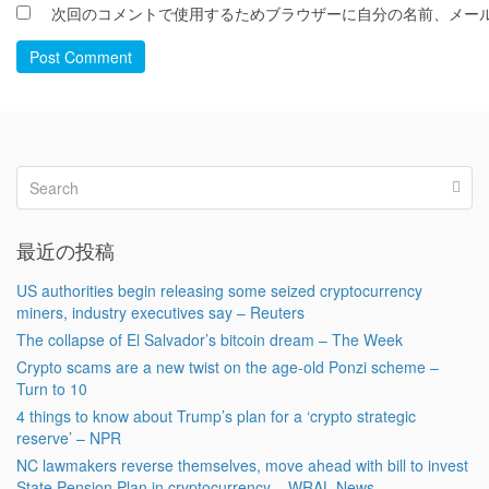
次回のコメントで使用するためブラウザーに自分の名前、メー
Post Comment
最近の投稿
US authorities begin releasing some seized cryptocurrency
miners, industry executives say – Reuters
The collapse of El Salvador’s bitcoin dream – The Week
Crypto scams are a new twist on the age-old Ponzi scheme –
Turn to 10
4 things to know about Trump’s plan for a ‘crypto strategic
reserve’ – NPR
NC lawmakers reverse themselves, move ahead with bill to invest
State Pension Plan in cryptocurrency – WRAL News