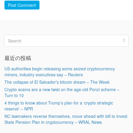
Post Comment
最近の投稿
US authorities begin releasing some seized cryptocurrency
miners, industry executives say – Reuters
The collapse of El Salvador’s bitcoin dream – The Week
Crypto scams are a new twist on the age-old Ponzi scheme –
Turn to 10
4 things to know about Trump’s plan for a ‘crypto strategic
reserve’ – NPR
NC lawmakers reverse themselves, move ahead with bill to invest
State Pension Plan in cryptocurrency – WRAL News