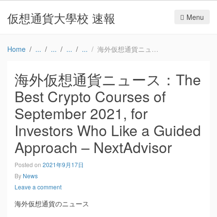
仮想通貨大學校 速報
Menu
Home
海外仮想通貨ニュース：The Best Crypto Courses of September 2021, for Investors Who Like a Guided Approach – NextAdvisor
海外仮想通貨ニュース：The
Best Crypto Courses of
September 2021, for
Investors Who Like a Guided
Approach – NextAdvisor
Posted on
2021年9月17日
By
News
Leave a comment
海外仮想通貨のニュース