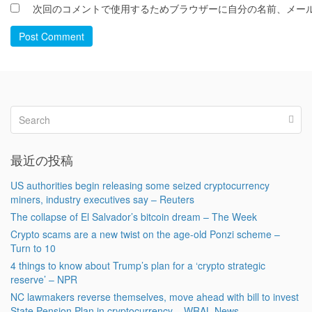
次回のコメントで使用するためブラウザーに自分の名前、メー
Post Comment
最近の投稿
US authorities begin releasing some seized cryptocurrency
miners, industry executives say – Reuters
The collapse of El Salvador’s bitcoin dream – The Week
Crypto scams are a new twist on the age-old Ponzi scheme –
Turn to 10
4 things to know about Trump’s plan for a ‘crypto strategic
reserve’ – NPR
NC lawmakers reverse themselves, move ahead with bill to invest
State Pension Plan in cryptocurrency – WRAL News