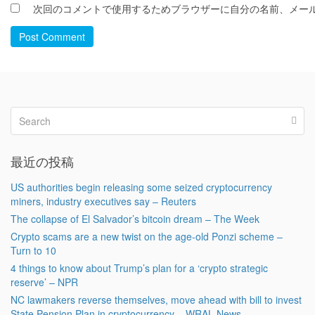
次回のコメントで使用するためブラウザーに自分の名前、メー
Post Comment
最近の投稿
US authorities begin releasing some seized cryptocurrency
miners, industry executives say – Reuters
The collapse of El Salvador’s bitcoin dream – The Week
Crypto scams are a new twist on the age-old Ponzi scheme –
Turn to 10
4 things to know about Trump’s plan for a ‘crypto strategic
reserve’ – NPR
NC lawmakers reverse themselves, move ahead with bill to invest
State Pension Plan in cryptocurrency – WRAL News