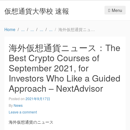
仮想通貨大學校 速報
Menu
Home
海外仮想通貨ニュース：The Best Crypto Courses of September 2021, for Investors Who Like a Guided Approach – NextAdvisor
海外仮想通貨ニュース：The
Best Crypto Courses of
September 2021, for
Investors Who Like a Guided
Approach – NextAdvisor
Posted on
2021年9月17日
By
News
Leave a comment
海外仮想通貨のニュース