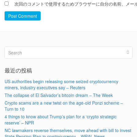
次回のコメントで使用するためブラウザーに自分の名前、メー
Post Comment
最近の投稿
US authorities begin releasing some seized cryptocurrency
miners, industry executives say – Reuters
The collapse of El Salvador’s bitcoin dream – The Week
Crypto scams are a new twist on the age-old Ponzi scheme –
Turn to 10
4 things to know about Trump’s plan for a ‘crypto strategic
reserve’ – NPR
NC lawmakers reverse themselves, move ahead with bill to invest
State Pension Plan in cryptocurrency – WRAL News