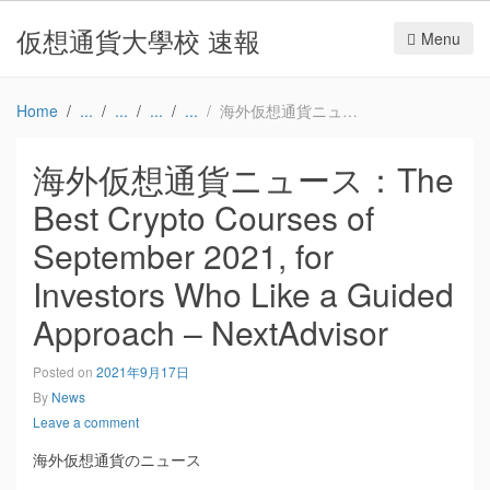
仮想通貨大學校 速報
Menu
Home
海外仮想通貨ニュース：The Best Crypto Courses of September 2021, for Investors Who Like a Guided Approach – NextAdvisor
海外仮想通貨ニュース：The
Best Crypto Courses of
September 2021, for
Investors Who Like a Guided
Approach – NextAdvisor
Posted on
2021年9月17日
By
News
Leave a comment
海外仮想通貨のニュース