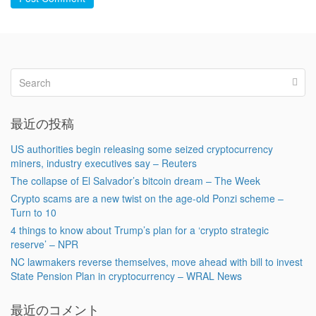
最近の投稿
US authorities begin releasing some seized cryptocurrency
miners, industry executives say – Reuters
The collapse of El Salvador’s bitcoin dream – The Week
Crypto scams are a new twist on the age-old Ponzi scheme –
Turn to 10
4 things to know about Trump’s plan for a ‘crypto strategic
reserve’ – NPR
NC lawmakers reverse themselves, move ahead with bill to invest
State Pension Plan in cryptocurrency – WRAL News
最近のコメント